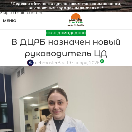
"Деревни обычно живут по каким-то своим законам,
Skip to navigation
не понятным городским жителям..."
Skip to main content
МЕНЮ
СЕЛО ДОМОДЕДОВО
В ДЦРБ назначен новый
руководитель ЦД
0
webmaster
Вкл 19 января, 2026